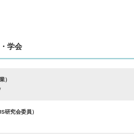
・学会
業）
/
MS研究会委員）