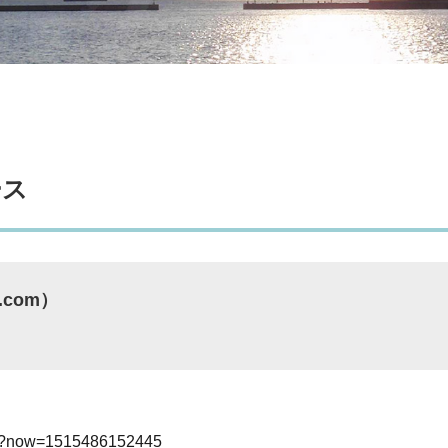
ース
com）
do?now=1515486152445