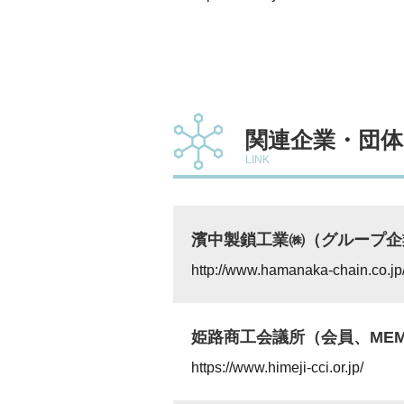
関連企業・団体
LINK
濱中製鎖工業㈱（グループ企
http://www.hamanaka-chain.co.jp
姫路商工会議所（会員、ME
https://www.himeji-cci.or.jp/