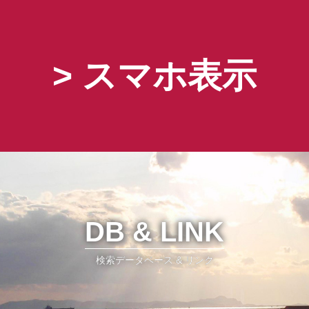
> スマホ表示
容
研究設備
論文·学会発表
SS
FACILITY
PUBLICATION
R
DB & LINK
検索データベース & リンク